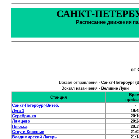
САНКТ-ПЕТЕРБУ
Расписание движения пас
от 
Вокзал отправления -
Санкт-Петербург (
Вокзал назанчения -
Великие Луки
Вре
Станция
прибы
Санкт-Петербург-Витеб.
-
Луга 1
19:4
Серебрянка
20:1
Лямцево
20:2
Плюсса
20:3
Струги Красные
21:0
Владимирский Лагерь
21:1