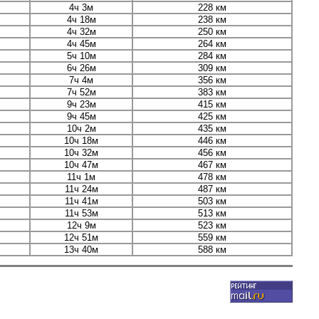
4ч 3м
228 км
4ч 18м
238 км
4ч 32м
250 км
4ч 45м
264 км
5ч 10м
284 км
6ч 26м
309 км
7ч 4м
356 км
7ч 52м
383 км
9ч 23м
415 км
9ч 45м
425 км
10ч 2м
435 км
10ч 18м
446 км
10ч 32м
456 км
10ч 47м
467 км
11ч 1м
478 км
11ч 24м
487 км
11ч 41м
503 км
11ч 53м
513 км
12ч 9м
523 км
12ч 51м
559 км
13ч 40м
588 км