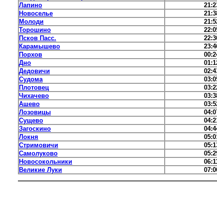
Лапино
21:2
Новоселье
21:3
Молоди
21:5
Торошино
22:0
Псков Пасс.
22:3
Карамышево
23:4
Порхов
00:2
Дно
01:1
Дедовичи
02:4
Судома
03:0
Плотовец
03:2
Чихачево
03:3
Ашево
03:5
Лозовицы
04:0
Сущево
04:2
Загоскино
04:4
Локня
05:0
Стримовичи
05:1
Самолуково
05:2
Новосокольники
06:1
Великие Луки
07:0