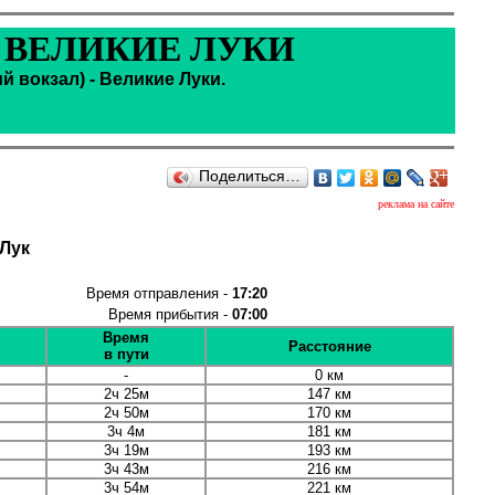
- ВЕЛИКИЕ ЛУКИ
 вокзал) - Великие Луки.
Поделиться…
реклама на сайте
 Лук
Время отправления -
17:20
Время прибытия -
07:00
Время
Расстояние
в пути
-
0 км
2ч 25м
147 км
2ч 50м
170 км
3ч 4м
181 км
3ч 19м
193 км
3ч 43м
216 км
3ч 54м
221 км