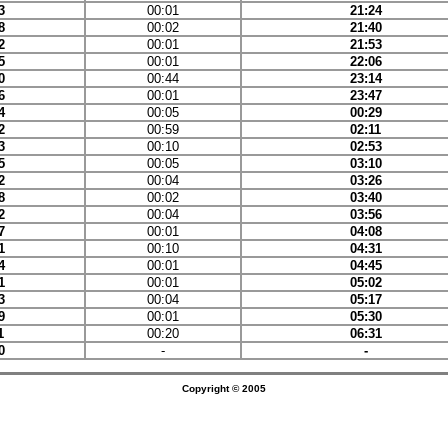
3
00:01
21:24
8
00:02
21:40
2
00:01
21:53
5
00:01
22:06
0
00:44
23:14
6
00:01
23:47
4
00:05
00:29
2
00:59
02:11
3
00:10
02:53
5
00:05
03:10
2
00:04
03:26
8
00:02
03:40
2
00:04
03:56
7
00:01
04:08
1
00:10
04:31
4
00:01
04:45
1
00:01
05:02
3
00:04
05:17
9
00:01
05:30
1
00:20
06:31
0
-
-
Copyright © 2005