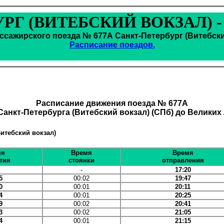
РГ (ВИТЕБСКИЙ ВОКЗАЛ) 
сажирского поезда № 677А Санкт-Петербург (Витебский
Расписание поездов.
Расписание движения поезда № 677А
Санкт-Петербурга (Витебский вокзал) (СПб) до Великих
Витебский вокзал)
мя
Время
Время
тия
стоянки
отправления
-
17:20
5
00:02
19:47
0
00:01
20:11
4
00:01
20:25
9
00:02
20:41
3
00:02
21:05
4
00:01
21:15