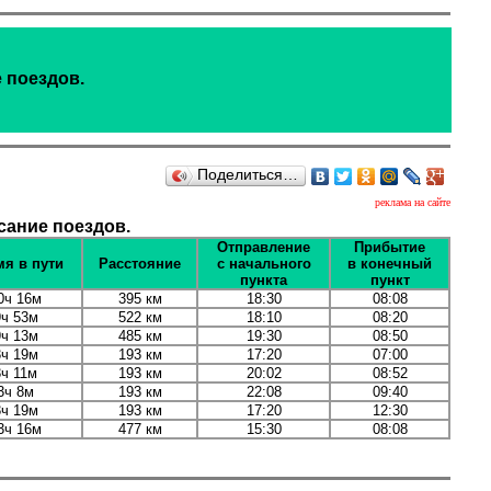
 поездов.
Поделиться…
реклама на сайте
сание поездов.
Отправление
Прибытие
я в пути
Расстояние
с начального
в конечный
пункта
пункт
0ч 16м
395 км
18:30
08:08
9ч 53м
522 км
18:10
08:20
9ч 13м
485 км
19:30
08:50
3ч 19м
193 км
17:20
07:00
3ч 11м
193 км
20:02
08:52
3ч 8м
193 км
22:08
09:40
3ч 19м
193 км
17:20
12:30
3ч 16м
477 км
15:30
08:08