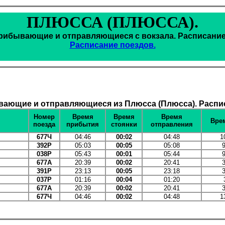
ПЛЮССА (ПЛЮССА).
рибывающие и отправляющиеся с вокзала. Расписание
Расписание поездов.
ающие и отправляющиеся из Плюсса (Плюсса). Распи
Номер
Время
Время
Время
Врем
поезда
прибытия
стоянки
отправления
677Ч
04:46
00:02
04:48
1
392Р
05:03
00:05
05:08
038Р
05:43
00:01
05:44
677А
20:39
00:02
20:41
391Р
23:13
00:05
23:18
037Р
01:16
00:04
01:20
677А
20:39
00:02
20:41
677Ч
04:46
00:02
04:48
1