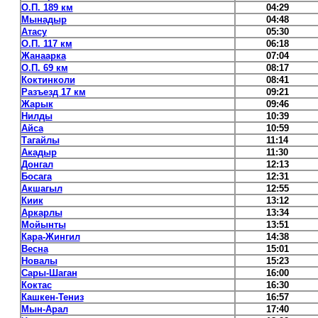
О.П. 189 км
04:29
Мынадыр
04:48
Атасу
05:30
О.П. 117 км
06:18
Жанаарка
07:04
О.П. 69 км
08:17
Коктинколи
08:41
Разъезд 17 км
09:21
Жарык
09:46
Нилды
10:39
Айса
10:59
Тагайлы
11:14
Акадыр
11:30
Донгал
12:13
Босага
12:31
Акшагыл
12:55
Киик
13:12
Аркарлы
13:34
Мойынты
13:51
Кара-Жингил
14:38
Весна
15:01
Новалы
15:23
Сары-Шаган
16:00
Коктас
16:30
Кашкен-Тениз
16:57
Мын-Арал
17:40