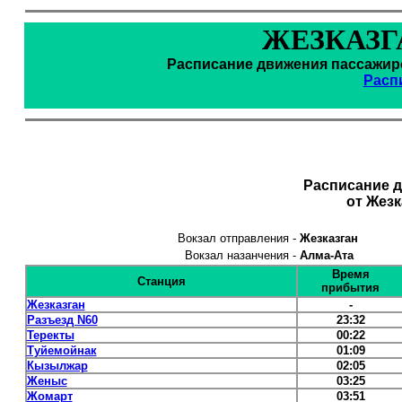
ЖЕЗКАЗГ
Расписание движения пассажирс
Расп
Расписание 
от Жезк
Вокзал отправления -
Жезказган
Вокзал назанчения -
Алма-Ата
Время
Станция
прибытия
Жезказган
-
Разъезд N60
23:32
Теректы
00:22
Туйемойнак
01:09
Кызылжар
02:05
Женыс
03:25
Жомарт
03:51