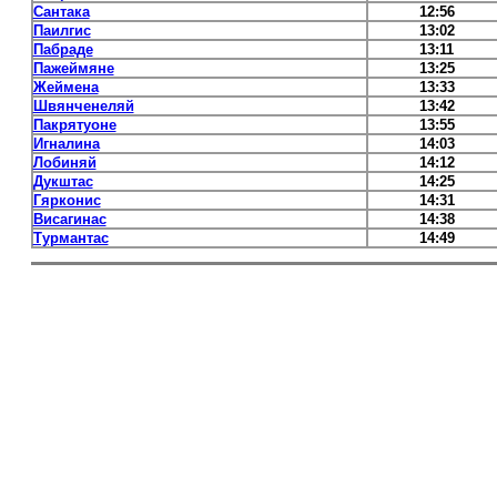
Сантака
12:56
Паилгис
13:02
Пабраде
13:11
Пажеймяне
13:25
Жеймена
13:33
Швянченеляй
13:42
Пакрятуоне
13:55
Игналина
14:03
Лобиняй
14:12
Дукштас
14:25
Гярконис
14:31
Висагинас
14:38
Турмантас
14:49