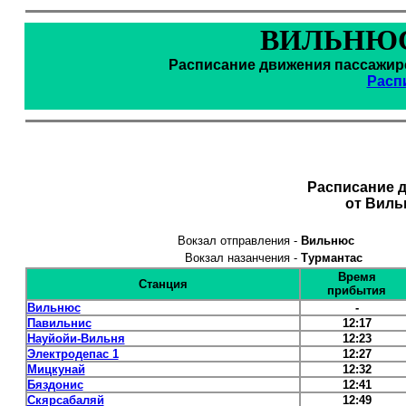
ВИЛЬНЮС
Расписание движения пассажирс
Расп
Расписание 
от Виль
Вокзал отправления -
Вильнюс
Вокзал назанчения -
Турмантас
Время
Станция
прибытия
Вильнюс
-
Павильнис
12:17
Науйойи-Вильня
12:23
Электродепас 1
12:27
Мицкунай
12:32
Бяздонис
12:41
Скярсабаляй
12:49