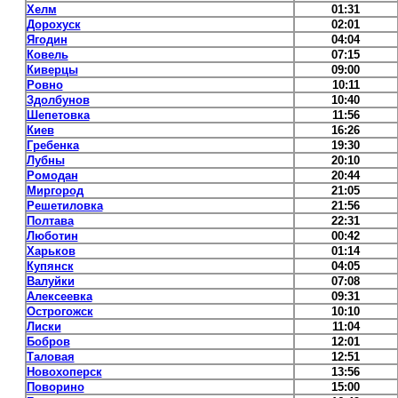
Хелм
01:31
Дорохуск
02:01
Ягодин
04:04
Ковель
07:15
Киверцы
09:00
Ровно
10:11
Здолбунов
10:40
Шепетовка
11:56
Киев
16:26
Гребенка
19:30
Лубны
20:10
Ромодан
20:44
Миргород
21:05
Решетиловка
21:56
Полтава
22:31
Люботин
00:42
Харьков
01:14
Купянск
04:05
Валуйки
07:08
Алексеевка
09:31
Острогожск
10:10
Лиски
11:04
Бобров
12:01
Таловая
12:51
Новохоперск
13:56
Поворино
15:00