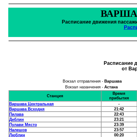
ВАРША
Расписание движения пассажи
Расп
Расписание 
от Ва
Вокзал отправления -
Варшава
Вокзал назанчения -
Астана
Время
Станция
прибытия
Варшава Центральная
-
Варшава Всходня
21:42
Пилава
22:43
Деблин
23:21
Пулави Място
23:39
Налешов
23:57
Люблин
00:20