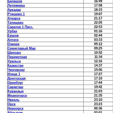
Балашов
16:49
Летяжевка
17:58
Аркадак
18:15
Ртищево 1
19:07
Аткарск
21:17
Татищево
22:05
Саратов 1 Пасс.
22:53
Урбах
01:16
Ершов
02:44
Алтата
03:33
Озинки
05:12
Семиглавый Мар
09:25
Шипово
10:52
Переметная
11:34
Уральск
12:16
Казахстан
14:37
Чингирлау
15:56
Илецк 1
17:27
Донгузская
17:10
Оренбург
17:44
Саракташ
19:42
Кувандык
21:03
Медногорск
21:35
Никель
23:10
Орск
23:23
Новоорск
00:36
Айдырля
02:01