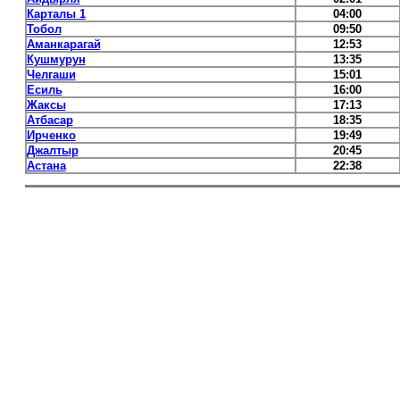
Карталы 1
04:00
Тобол
09:50
Аманкарагай
12:53
Кушмурун
13:35
Челгаши
15:01
Есиль
16:00
Жаксы
17:13
Атбасар
18:35
Ирченко
19:49
Джалтыр
20:45
Астана
22:38