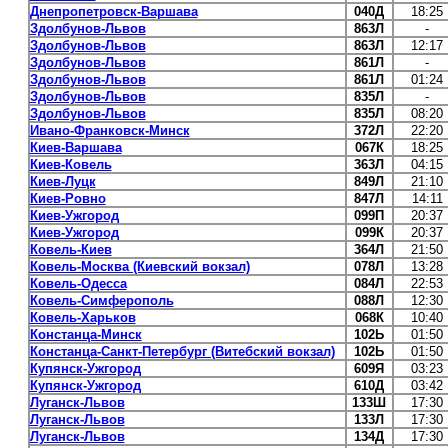
Днепропетровск-Варшава
040Д
18:25
Здолбунов-Львов
863Л
-
Здолбунов-Львов
863Л
12:17
Здолбунов-Львов
861Л
-
Здолбунов-Львов
861Л
01:24
Здолбунов-Львов
835Л
-
Здолбунов-Львов
835Л
08:20
Ивано-Франковск-Минск
372Л
22:20
Киев-Варшава
067К
18:25
Киев-Ковель
363Л
04:15
Киев-Луцк
849Л
21:10
Киев-Ровно
847Л
14:11
Киев-Ужгород
099П
20:37
Киев-Ужгород
099К
20:37
Ковель-Киев
364Л
21:50
Ковель-Москва (Киевский вокзал)
078Л
13:28
Ковель-Одесса
084Л
22:53
Ковель-Симферополь
088Л
12:30
Ковель-Харьков
068К
10:40
Констанца-Минск
102Ь
01:50
Констанца-Санкт-Петербург (Витебский вокзал)
102Ь
01:50
Купянск-Ужгород
609Я
03:23
Купянск-Ужгород
610Д
03:42
Луганск-Львов
133Ш
17:30
Луганск-Львов
133Л
17:30
Луганск-Львов
134Д
17:30