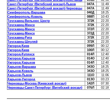
Санкт-Петербург (Витебский вокзал)-Львов
047А
11:49
Санкт-Петербург (Витебский вокзал)-Черновцы
047А
11:49
Симферополь-Варшава
040Д
18:25
Симферополь-Ковель
088П
10:43
Трускавец-Вильнюс Центр
372К
22:20
Трускавец-Минск
372К
22:20
Трускавец-Минск
372Л
22:20
Трускавец-Минск
372Д
22:20
Трускавец-Рига
372К
22:20
Трускавец-Шяуляй
372К
22:20
Ужгород-Киев
099Л
00:12
Ужгород-Киев
100Л
00:12
Ужгород-Купянск
014Л
12:40
Ужгород-Харьков
014О
12:40
Ужгород-Харьков
014Л
12:40
Харьков-Варшава
343О
18:25
Харьков-Ковель
343О
18:25
Харьков-Львов
111О
11:06
Харьков-Ужгород
013О
03:23
Черновцы-Москва (Киевский вокзал)
142Л
07:30
Черновцы-Санкт-Петербург (Витебский вокзал)
076Л
02:18