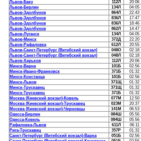
Львов-Баку
112Л
20:06
Львов-Берлин
134Л
04:05
Львов-Здолбунов
864Л
22:43
Львов-Здолбунов
836Л
17:47
Львов-Здолбунов
836Л
18:46
Львов-Здолбунов
862Л
14:47
Львов-Луганск
134Л
04:05
Львов-Минск
372Д
22:20
Львов-Рафаловка
612Л
20:55
Львов-Санкт-Петербург (Витебский вокзал)
048О
02:18
Львов-Санкт-Петербург (Витебский вокзал)
048Л
02:18
Львов-Харьков
112Л
20:06
Минск-Варна
101Б
02:56
Минск-Ивано-Франковск
371Б
01:32
Минск-Констанца
101Б
02:56
Минск-Львов
371Щ
01:32
Минск-Трускавец
371Щ
01:32
Минск-Трускавец
371Б
01:32
Москва (Киевский вокзал)-Ковель
077М
12:50
Москва (Киевский вокзал)-Трускавец
023М
20:37
Москва (Киевский вокзал)-Черновцы
141М
06:53
Одесса-Берлин
084Ш
05:56
Одесса-Ковель
084Ш
05:56
Рафаловка-Львов
611Л
06:11
Рига-Трускавец
357Р
01:32
Санкт-Петербург (Витебский вокзал)-Варна
051Б
02:56
Санкт-Петербург (Витебский вокзал)-Констанца
051Б
02:56