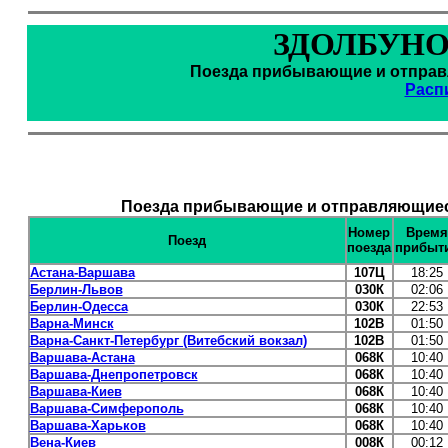
ЗДОЛБУНО
Поезда прибывающие и отправл
Расп
Поезда прибывающие и отправляющиеся
Номер
Время
Поезд
поезда
прибыт
Астана-Варшава
107Ц
18:25
Берлин-Львов
030К
02:06
Берлин-Одесса
030К
22:53
Варна-Минск
102В
01:50
Варна-Санкт-Петербург (Витебский вокзал)
102В
01:50
Варшава-Астана
068К
10:40
Варшава-Днепропетровск
068К
10:40
Варшава-Киев
068К
10:40
Варшава-Симферополь
068К
10:40
Варшава-Харьков
068К
10:40
Вена-Киев
008К
00:12