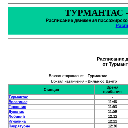
ТУРМАНТАС 
Расписание движения пассажирског
Расп
Расписание 
от Турман
Вокзал отправления -
Турмантас
Вокзал назанчения -
Вильнюс Центр
Время
Станция
прибытия
Турмантас
-
Висагинас
11:46
Гярконис
11:53
Дукштас
11:59
Лобиняй
12:12
Игналина
12:22
Пакрятуоне
12:30