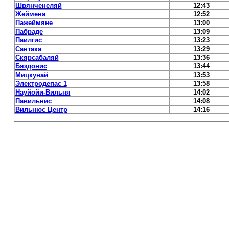
Швянченеляй
12:43
Жеймена
12:52
Пажеймяне
13:00
Пабраде
13:09
Паилгис
13:23
Сантака
13:29
Скярсабаляй
13:36
Бяздонис
13:44
Мицкунай
13:53
Электродепас 1
13:58
Науйойи-Вильня
14:02
Павильнис
14:08
Вильнюс Центр
14:16