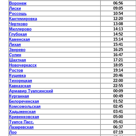
Воронеж
06:56
Лиски
09:05
Россошь
10:54
Кантемировка
12:20
Чертково
13:08
Миллерово
14:13
Глубокая
14:52
Каменская
15:14
Лихая
15:41
Зверево
16:25
Сулин
16:47
Шахтная
17:21
Новочеркасск
18:05
Ростов
19:14
Кущевка
20:46
Тихорецкая
22:00
Кавказская
22:55
Армавир Туапсинский
00:09
Курганная
00:49
Белореченская
01:52
Комсомольская
02:45
Хадыженская
03:41
Кривенковская
05:00
Туапсе Пасс.
05:41
Лазаревская
06:37
Лоо
07:19