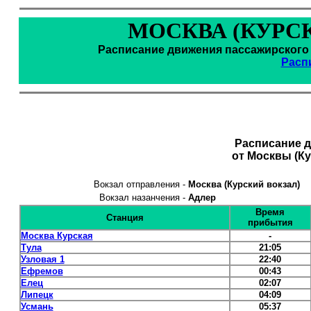
МОСКВА (КУРСК
Расписание движения пассажирского п
Расп
Расписание 
от Москвы (Ку
Вокзал отправления -
Москва (Курский вокзал)
Вокзал назанчения -
Адлер
Время
Станция
прибытия
Москва Курская
-
Тула
21:05
Узловая 1
22:40
Ефремов
00:43
Елец
02:07
Липецк
04:09
Усмань
05:37