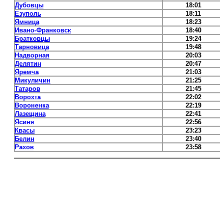
Дубовцы
18:01
Езуполь
18:11
Ямница
18:23
Ивано-Франковск
18:40
Братковцы
19:24
Тарновица
19:48
Надворная
20:03
Делятин
20:47
Яремча
21:03
Микуличин
21:25
Татаров
21:45
Ворохта
22:02
Вороненка
22:19
Лазещина
22:41
Ясиня
22:56
Квасы
23:23
Белин
23:40
Рахов
23:58