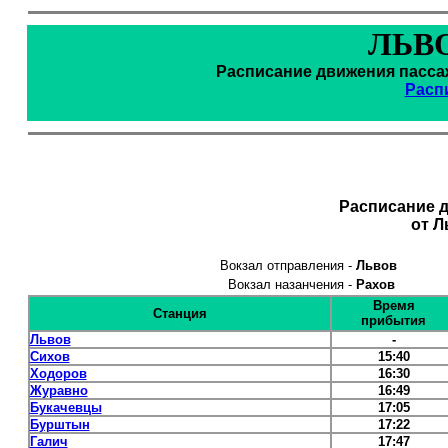
ЛЬВО
Расписание движения пассаж
Расп
Расписание 
от Л
Вокзал отправления -
Львов
Вокзал назанчения -
Рахов
Время
Станция
прибытия
Львов
-
Сихов
15:40
Ходоров
16:30
Журавно
16:49
Букачевцы
17:05
Бурштын
17:22
Галич
17:47