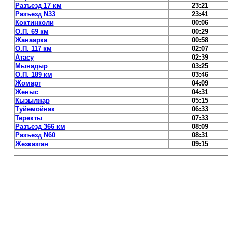
Разъезд 17 км
23:21
Разъезд N33
23:41
Коктинколи
00:06
О.П. 69 км
00:29
Жанаарка
00:58
О.П. 117 км
02:07
Атасу
02:39
Мынадыр
03:25
О.П. 189 км
03:46
Жомарт
04:09
Женыс
04:31
Кызылжар
05:15
Туйемойнак
06:33
Теректы
07:33
Разъезд 366 км
08:09
Разъезд N60
08:31
Жезказган
09:15