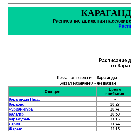
КАРАГАНД
Расписание движения пассажирск
Расп
Расписание 
от Кара
Вокзал отправления -
Караганды
Вокзал назанчения -
Жезказган
Время
Станция
прибытия
Караганды Пасс.
-
Карабас
20:27
Чурбай-Нура
20:47
Калагир
20:59
Карамурын
21:16
Дария
21:44
Жарык
22:15