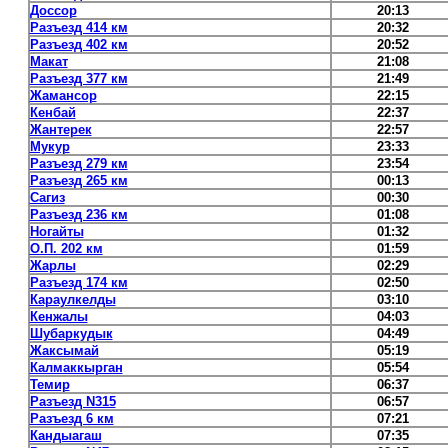
Доссор
20:13
Разъезд 414 км
20:32
Разъезд 402 км
20:52
Макат
21:08
Разъезд 377 км
21:49
Жамансор
22:15
Кенбай
22:37
Жантерек
22:57
Мукур
23:33
Разъезд 279 км
23:54
Разъезд 265 км
00:13
Сагиз
00:30
Разъезд 236 км
01:08
Ногайты
01:32
О.П. 202 км
01:59
Жарлы
02:29
Разъезд 174 км
02:50
Караулкелды
03:10
Кенжалы
04:03
Шубаркудык
04:49
Жаксымай
05:19
Калмаккырган
05:54
Темир
06:37
Разъезд N315
06:57
Разъезд 6 км
07:21
Кандыагаш
07:35