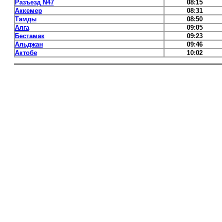
Разъезд N47
08:15
Аккемер
08:31
Тамды
08:50
Алга
09:05
Бестамак
09:23
Альджан
09:46
Актобе
10:02