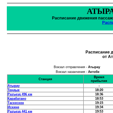
АТЫРА
Расписание движения пассажи
Расп
Расписание 
от А
Вокзал отправления -
Атырау
Вокзал назанчения -
Актобе
Время
Станция
прибытия
Атырау
-
Тендык
18:20
Разъезд 496 км
18:36
Карабатано
18:53
Таскескен
19:15
Искине
19:34
Разъезд 441 км
19:53