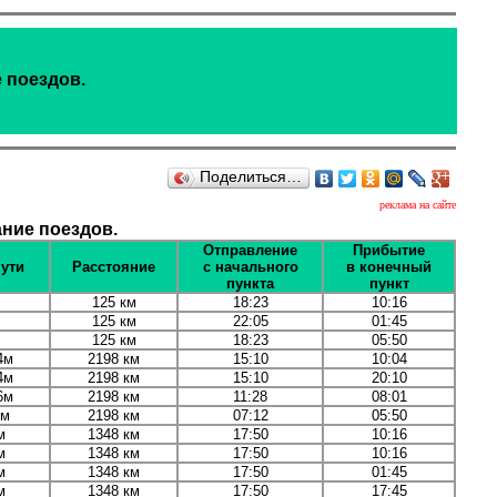
 поездов.
Поделиться…
реклама на сайте
ние поездов.
Отправление
Прибытие
пути
Расстояние
с начального
в конечный
пункта
пункт
125 км
18:23
10:16
125 км
22:05
01:45
125 км
18:23
05:50
4м
2198 км
15:10
10:04
4м
2198 км
15:10
20:10
6м
2198 км
11:28
08:01
8м
2198 км
07:12
05:50
м
1348 км
17:50
10:16
м
1348 км
17:50
10:16
м
1348 км
17:50
01:45
м
1348 км
17:50
17:45