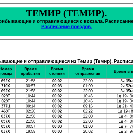
ТЕМИР (ТЕМИР).
рибывающие и отправляющиеся с вокзала. Расписание
Расписание поездов.
ывающие и отправляющиеся из Темир (Темир). Расписа
Номер
Время
Время
Время
Время в 
поезда
прибытия
стоянки
отправления
692Х
21:58
00:02
22:00
3ч 35м
310Х
00:57
00:03
01:00
2ч 52м
692Х
21:58
00:02
22:00
3ч 35м
029Т
10:44
00:02
10:46
1д 19ч 3
029Т
10:44
00:02
10:46
1д 19ч 3
377Ц
09:14
00:02
09:16
1д 21ч 4
469Т
02:20
00:02
02:22
1д 19ч 
037Х
21:58
00:02
22:00
1д 4ч 8
057Х
21:58
00:02
22:00
1д 4ч 8
057Х
00:57
00:03
01:00
1д 7ч 7
037Х
19:59
00:03
20:02
1д 2ч 9