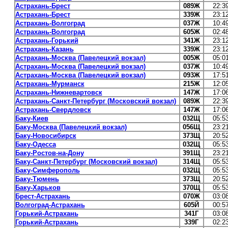
Астрахань-Брест
089Ж
22:3
Астрахань-Брест
339Ж
23:1
Астрахань-Волгоград
037Ж
10:4
Астрахань-Волгоград
605Ж
02:4
Астрахань-Горький
341Ж
23:1
Астрахань-Казань
339Ж
23:1
Астрахань-Москва (Павелецкий вокзал)
005Ж
05:0
Астрахань-Москва (Павелецкий вокзал)
037Ж
10:4
Астрахань-Москва (Павелецкий вокзал)
093Ж
17:5
Астрахань-Мурманск
215Ж
12:0
Астрахань-Нижневартовск
147Ж
17:0
Астрахань-Санкт-Петербург (Московский вокзал)
089Ж
22:3
Астрахань-Свердловск
147Ж
17:0
Баку-Киев
032Щ
05:5
Баку-Москва (Павелецкий вокзал)
056Щ
23:2
Баку-Новосибирск
373Щ
20:5
Баку-Одесса
032Щ
05:5
Баку-Ростов-на-Дону
391Щ
23:2
Баку-Санкт-Петербург (Московский вокзал)
314Щ
05:5
Баку-Симферополь
032Щ
05:5
Баку-Тюмень
373Щ
20:5
Баку-Харьков
370Щ
05:5
Брест-Астрахань
070Ж
03:0
Волгоград-Астрахань
605Й
00:5
Горький-Астрахань
341Г
03:0
Горький-Астрахань
339Г
02:2