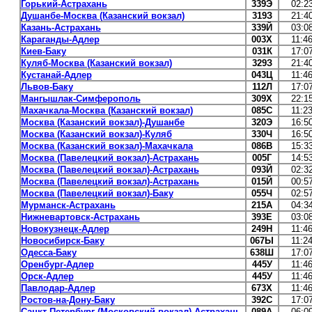
Горький-Астрахань
339Э
02:2
Душанбе-Москва (Казанский вокзал)
319З
21:4
Казань-Астрахань
339Й
03:0
Караганды-Адлер
003Х
11:4
Киев-Баку
031К
17:0
Куляб-Москва (Казанский вокзал)
329З
21:4
Кустанай-Адлер
043Ц
11:4
Львов-Баку
112Л
17:0
Мангышлак-Симферополь
309Х
22:1
Махачкала-Москва (Казанский вокзал)
085С
11:2
Москва (Казанский вокзал)-Душанбе
320Э
16:5
Москва (Казанский вокзал)-Куляб
330Ч
16:5
Москва (Казанский вокзал)-Махачкала
086В
15:3
Москва (Павелецкий вокзал)-Астрахань
005Г
14:5
Москва (Павелецкий вокзал)-Астрахань
093Й
02:3
Москва (Павелецкий вокзал)-Астрахань
015Й
00:5
Москва (Павелецкий вокзал)-Баку
055Ч
02:5
Мурманск-Астрахань
215А
04:3
Нижневартовск-Астрахань
393Е
03:0
Новокузнецк-Адлер
249Н
11:4
Новосибирск-Баку
067Ы
11:2
Одесса-Баку
638Ш
17:0
Оренбург-Адлер
445У
11:4
Орск-Адлер
445У
11:4
Павлодар-Адлер
673Х
11:4
Ростов-на-Дону-Баку
392С
17:0
Санкт-Петербург (Московский вокзал)-Астрахань
089А
06:0