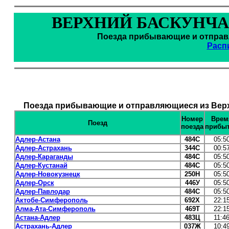
ВЕРХНИЙ БАСКУНЧА
Поезда прибывающие и отправл
Расп
Поезда прибывающие и отправляющиеся из Верхн
Номер
Врем
Поезд
поезда
прибы
Адлер-Астана
484С
05:5
Адлер-Астрахань
344С
00:5
Адлер-Караганды
484С
05:5
Адлер-Кустанай
484С
05:5
Адлер-Новокузнецк
250Н
05:5
Адлер-Орск
446У
05:5
Адлер-Павлодар
484С
05:5
Актобе-Симферополь
692Х
22:1
Алма-Ата-Симферополь
469Т
22:1
Астана-Адлер
483Ц
11:4
Астрахань-Адлер
037Ж
10:4