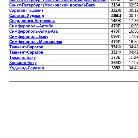
Санкт-Петербург (Московский вокзал)-Баку
313А
02:5
Саратов-Ташкент
332Ж
00:1
Саратов-Худжанд
336Щ
00:1
Свердловск-Астрахань
148Ж
17:3
Симферополь-Актобе
470П
16:5
Симферополь-Алма-Ата
470П
16:5
Симферополь-Баку
090П
17:0
Симферополь-Мангышлак
470П
16:5
Ташкент-Саратов
334Ф
04:4
Ташкент-Саратов
332Ф
04:4
Тюмень-Баку
373Е
11:2
Харьков-Баку
369О
17:0
Худжанд-Саратов
335З
04:4