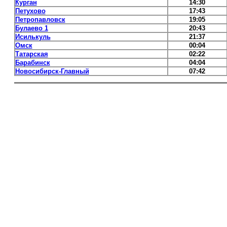
Курган
14:30
Петухово
17:43
Петропавловск
19:05
Булаево 1
20:43
Исилькуль
21:37
Омск
00:04
Татарская
02:22
Барабинск
04:04
Новосибирск-Главный
07:42