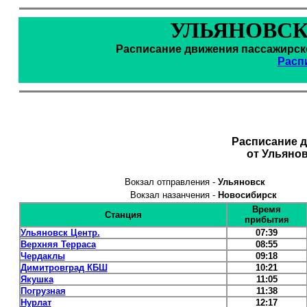
УЛЬЯНОВСК
Расписание движения пассажирско
Расп
Расписание 
от Ульяно
Вокзал отправления -
Ульяновск
Вокзал назанчения -
Новосибирск
Время
Станция
прибытия
Ульяновск Центр.
07:39
Верхняя Терраса
08:55
Чердаклы
09:18
Димитровград КБШ
10:21
Якушка
11:05
Погрузная
11:38
Нурлат
12:17