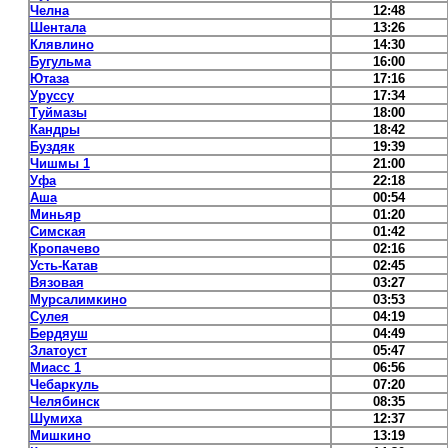
Челна
12:48
Шентала
13:26
Клявлино
14:30
Бугульма
16:00
Ютаза
17:16
Уруссу
17:34
Туймазы
18:00
Кандры
18:42
Буздяк
19:39
Чишмы 1
21:00
Уфа
22:18
Аша
00:54
Миньяр
01:20
Симская
01:42
Кропачево
02:16
Усть-Катав
02:45
Вязовая
03:27
Мурсалимкино
03:53
Сулея
04:19
Бердяуш
04:49
Златоуст
05:47
Миасс 1
06:56
Чебаркуль
07:20
Челябинск
08:35
Шумиха
12:37
Мишкино
13:19