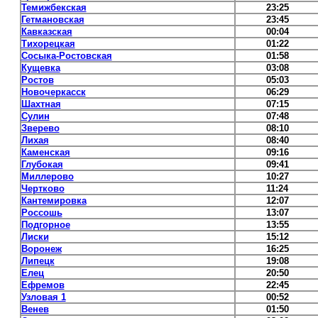
Темижбекская
23:25
Гетмановская
23:45
Кавказская
00:04
Тихорецкая
01:22
Сосыка-Ростовская
01:58
Кущевка
03:08
Ростов
05:03
Новочеркасск
06:29
Шахтная
07:15
Сулин
07:48
Зверево
08:10
Лихая
08:40
Каменская
09:16
Глубокая
09:41
Миллерово
10:27
Чертково
11:24
Кантемировка
12:07
Россошь
13:07
Подгорное
13:55
Лиски
15:12
Воронеж
16:25
Липецк
19:08
Елец
20:50
Ефремов
22:45
Узловая 1
00:52
Венев
01:50