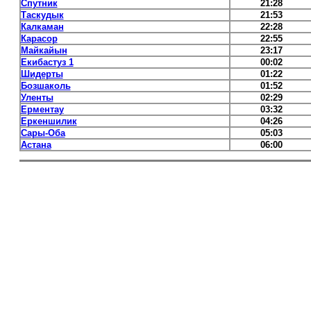
Спутник
21:28
Таскудык
21:53
Калкаман
22:28
Карасор
22:55
Майкайын
23:17
Екибастуз 1
00:02
Шидерты
01:22
Бозшаколь
01:52
Уленты
02:29
Ерментау
03:32
Еркеншилик
04:26
Сары-Оба
05:03
Астана
06:00