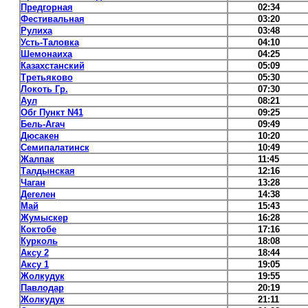
Предгорная
02:34
Фестивальная
03:20
Рулиха
03:48
Усть-Таловка
04:10
Шемонаиха
04:25
Казахстанский
05:09
Третьяково
05:30
Локоть Гр.
07:30
Аул
08:21
Обг Пункт N41
09:25
Бель-Агач
09:49
Дюсакен
10:20
Семипалатинск
10:49
Жалпак
11:45
Талдынская
12:16
Чаган
13:28
Дегелен
14:38
Май
15:43
Жумыскер
16:28
Коктобе
17:16
Курколь
18:08
Аксу 2
18:44
Аксу 1
19:05
Жолкудук
19:55
Павлодар
20:19
Жолкудук
21:11