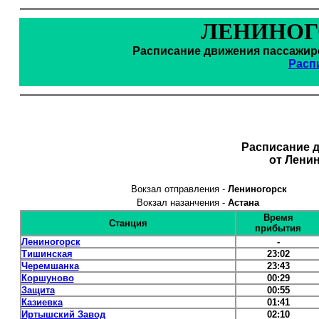
ЛЕНИНОГ
Расписание движения пассажирс
Расп
Расписание 
от Лени
Вокзал отправления -
Лениногорск
Вокзал назанчения -
Астана
Время
Станция
прибытия
Лениногорск
-
Тишинская
23:02
Черемшанка
23:43
Коршуново
00:29
Защита
00:55
Казиевка
01:41
Иртышский Завод
02:10