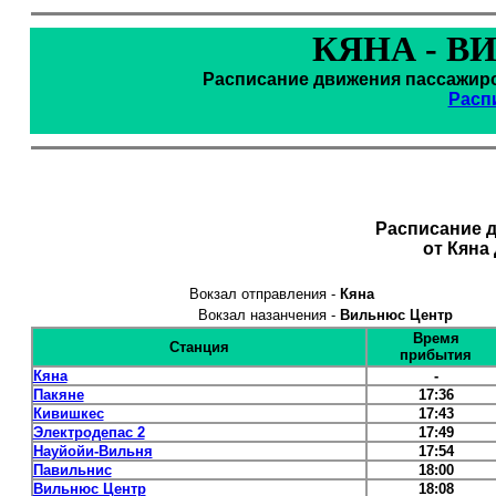
КЯНА - 
Расписание движения пассажирс
Расп
Расписание 
от Кяна
Вокзал отправления -
Кяна
Вокзал назанчения -
Вильнюс Центр
Время
Станция
прибытия
Кяна
-
Пакяне
17:36
Кивишкес
17:43
Электродепас 2
17:49
Науйойи-Вильня
17:54
Павильнис
18:00
Вильнюс Центр
18:08