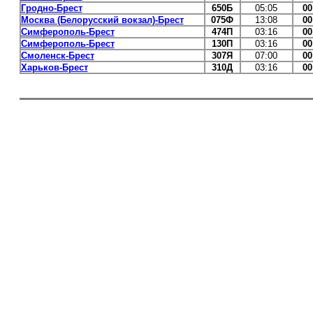
Гродно-Брест
650Б
05:05
00
Москва (Белорусский вокзал)-Брест
075Ф
13:08
00
Симферополь-Брест
474П
03:16
00
Симферополь-Брест
130П
03:16
00
Смоленск-Брест
307Я
07:00
00
Харьков-Брест
310Д
03:16
00