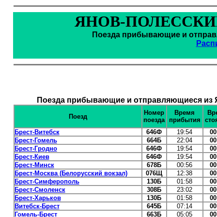
ЯНОВ-ПОЛЕССКИЙ
Поезда прибывающие и отправл
Расп
Поезда прибывающие и отправляющиеся из Я
Номер
Время
Вр
Поезд
поезда
прибытия
сто
Брест-Витебск
646Ф
19:54
00
Брест-Гомель
664Б
22:04
00
Брест-Гродно
646Ф
19:54
00
Брест-Киев
646Ф
19:54
00
Брест-Минск
678Б
00:56
00
Брест-Москва (Белорусский вокзал)
076Щ
12:38
00
Брест-Симферополь
130Б
01:58
00
Брест-Смоленск
308Б
23:02
00
Брест-Харьков
130Б
01:58
00
Витебск-Брест
645Б
07:14
00
Гомель-Брест
663Б
05:05
00