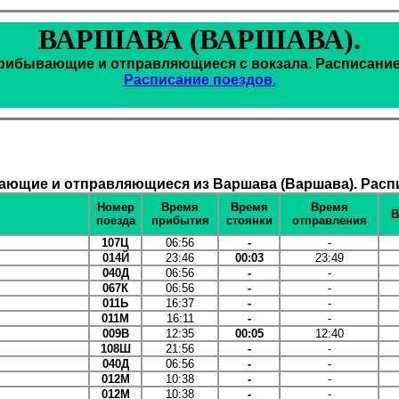
ВАРШАВА (ВАРШАВА).
рибывающие и отправляющиеся с вокзала. Расписание
Расписание поездов.
ющие и отправляющиеся из Варшава (Варшава). Распи
Номер
Время
Время
Время
В
поезда
прибытия
стоянки
отправления
107Ц
06:56
-
-
014Й
23:46
00:03
23:49
040Д
06:56
-
-
067К
06:56
-
-
011Ь
16:37
-
-
011М
16:11
-
-
009В
12:35
00:05
12:40
108Ш
21:56
-
-
040Д
06:56
-
-
012М
10:38
-
-
012М
10:38
-
-