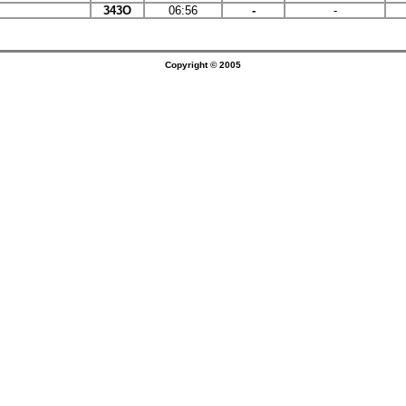
343О
06:56
-
-
Copyright © 2005