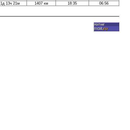
1д 13ч 21м
1407 км
18:35
06:56