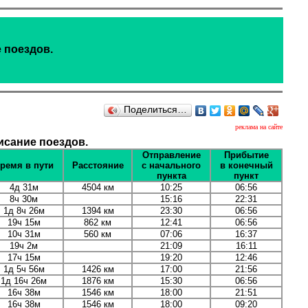
 поездов.
Поделиться…
реклама на сайте
сание поездов.
Отправление
Прибытие
ремя в пути
Расстояние
с начального
в конечный
пункта
пункт
4д 31м
4504 км
10:25
06:56
8ч 30м
15:16
22:31
1д 8ч 26м
1394 км
23:30
06:56
19ч 15м
862 км
12:41
06:56
10ч 31м
560 км
07:06
16:37
19ч 2м
21:09
16:11
17ч 15м
19:20
12:46
1д 5ч 56м
1426 км
17:00
21:56
1д 16ч 26м
1876 км
15:30
06:56
16ч 38м
1546 км
18:00
21:51
16ч 38м
1546 км
18:00
09:20