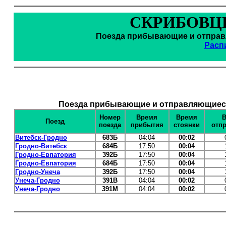
СКРИБОВЦЫ
Поезда прибывающие и отправл
Расп
Поезда прибывающие и отправляющиеся
Номер
Время
Время
В
Поезд
поезда
прибытия
стоянки
отп
Витебск-Гродно
683Б
04:04
00:02
Гродно-Витебск
684Б
17:50
00:04
Гродно-Евпатория
392Б
17:50
00:04
Гродно-Евпатория
684Б
17:50
00:04
Гродно-Унеча
392Б
17:50
00:04
Унеча-Гродно
391В
04:04
00:02
Унеча-Гродно
391М
04:04
00:02