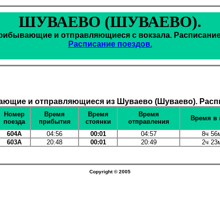
ШУВАЕВО (ШУВАЕВО).
рибывающие и отправляющиеся с вокзала. Расписание
Расписание поездов.
ющие и отправляющиеся из Шуваево (Шуваево). Расп
Номер
Время
Время
Время
Время в 
поезда
прибытия
стоянки
отправления
604А
04:56
00:01
04:57
8ч 56
603А
20:48
00:01
20:49
2ч 23
Copyright © 2005