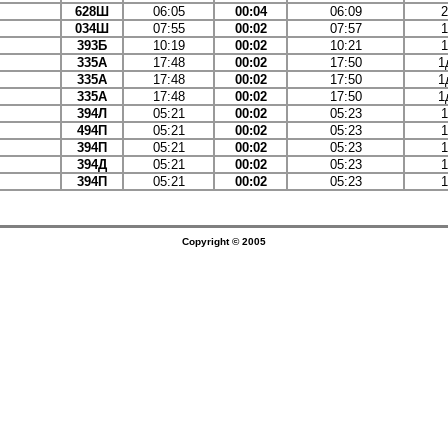
628Ш
06:05
00:04
06:09
2
034Ш
07:55
00:02
07:57
1
393Б
10:19
00:02
10:21
1
335А
17:48
00:02
17:50
1
335А
17:48
00:02
17:50
1
335А
17:48
00:02
17:50
1
394Л
05:21
00:02
05:23
1
494П
05:21
00:02
05:23
1
394П
05:21
00:02
05:23
1
394Д
05:21
00:02
05:23
1
394П
05:21
00:02
05:23
1
Copyright © 2005