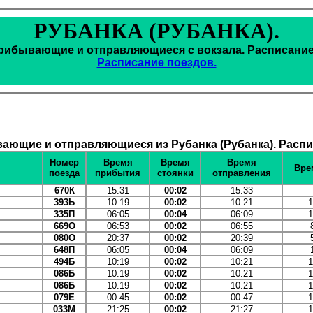
РУБАНКА (РУБАНКА).
рибывающие и отправляющиеся с вокзала. Расписание
Расписание поездов.
ающие и отправляющиеся из Рубанка (Рубанка). Распи
Номер
Время
Время
Время
Вре
поезда
прибытия
стоянки
отправления
670К
15:31
00:02
15:33
393Ь
10:19
00:02
10:21
1
335П
06:05
00:04
06:09
1
669О
06:53
00:02
06:55
080О
20:37
00:02
20:39
648П
06:05
00:04
06:09
494Б
10:19
00:02
10:21
1
086Б
10:19
00:02
10:21
1
086Б
10:19
00:02
10:21
1
079Е
00:45
00:02
00:47
1
033М
21:25
00:02
21:27
1