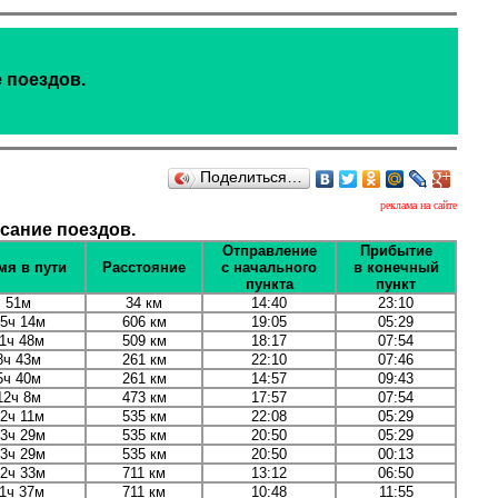
 поездов.
Поделиться…
реклама на сайте
сание поездов.
Отправление
Прибытие
мя в пути
Расстояние
с начального
в конечный
пункта
пункт
51м
34 км
14:40
23:10
5ч 14м
606 км
19:05
05:29
1ч 48м
509 км
18:17
07:54
8ч 43м
261 км
22:10
07:46
5ч 40м
261 км
14:57
09:43
12ч 8м
473 км
17:57
07:54
2ч 11м
535 км
22:08
05:29
3ч 29м
535 км
20:50
05:29
3ч 29м
535 км
20:50
00:13
2ч 33м
711 км
13:12
06:50
1ч 37м
711 км
10:48
11:55