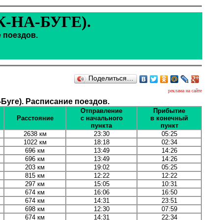
-НА-БУГЕ).
 поездов.
Поделиться…
реклама на сайте
уге). Расписание поездов.
Отправление
Прибытие
Расстояние
с начального
в конечный
пункта
пункт
2638 км
23:30
05:25
1022 км
18:18
02:34
696 км
13:49
14:26
696 км
13:49
14:26
203 км
19:02
05:25
815 км
12:22
12:22
297 км
15:05
10:31
674 км
16:06
16:50
674 км
14:31
23:51
698 км
12:30
07:59
674 км
14:31
22:34