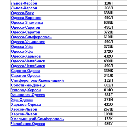
Львов-Херсон
110Л
Львов-Херсон
268Л
Одесса-Баку
638Ш
Одесса-Воронеж
490Л
Одесса-Знаменка
638Ш
Одесса-Саратов
490Л
Одесса-Саратов
372Ш
Одесса-Симферополь
610Ш
Одесса-Ульяновск
490Л
Одесса-Уфа
372Ш
Одесса-Уфа
372О
Одесса-Харьков
432О
Одесса-Челябинск
490Ш
Одесса-Челябинск
490Л
Саратов-Одесса
339Ж
Саратов-Одесса
341Ж
Симферополь-Хмельницкий
132П
Солотвино-Донецк
602Л
Ужгород-Херсон
014О
Ульяновск-Одесса
661Г
Уфа-Одесса
371Й
Харьков-Одесса
431О
Херсон-Львов
267Ш
Херсон-Львов
109Ш
Хмельницкий-Симферополь
132К
Челябинск-Одесса
489У