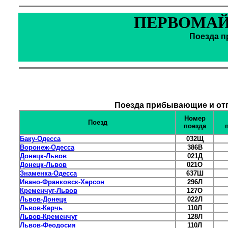
ПЕРВОМАЙС
Поезда п
Поезда прибывающие и отп
Номер
Поезд
поезда
Баку-Одесса
032Щ
Воронеж-Одесса
386В
Донецк-Львов
021Д
Донецк-Львов
021О
Знаменка-Одесса
637Ш
Ивано-Франковск-Херсон
296Л
Кременчуг-Львов
127О
Львов-Донецк
022Л
Львов-Керчь
110Л
Львов-Кременчуг
128Л
Львов-Феодосия
110Л