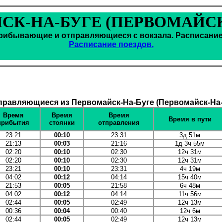
К-НА-БУГЕ (ПЕРВОМАЙСК
рибывающие и отправляющиеся с вокзала. Расписание
Расписание поездов.
равляющиеся из Первомайск-На-Буге (Первомайск-На-Б
Время
Время
Время
Время в пути
прибытия
стоянки
отправления
23:21
00:10
23:31
3д 51м
21:13
00:03
21:16
1д 3ч 55м
02:20
00:10
02:30
12ч 31м
02:20
00:10
02:30
12ч 31м
23:21
00:10
23:31
4ч 19м
04:02
00:12
04:14
15ч 40м
21:53
00:05
21:58
6ч 48м
04:02
00:12
04:14
11ч 56м
02:44
00:05
02:49
12ч 13м
00:36
00:04
00:40
12ч 6м
02:44
00:05
02:49
12ч 13м