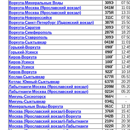
Воркута-Минеральные Воды
309Э
07:5
Воркута-Москва (Ярославский вокзал)
041М
11:0
Воркута-Москва (Ярославский вокзал)
375Я
13:3
Воркута-Новороссийск
311С
07:5
Воркута-Санкт-Петербург (Ладожский вокзал)
387Я
15:5
Воркута-Саратов
309Э
07:5
Воркута-Симферополь
287Я
18:2
Воркута-Ставрополь
309Э
07:5
Воркута-Сыктывкар
041М
11:0
Горький-Воркута
090Г
12:4
Горький-Усинск
090Г
12:4
Киров-Воркута
100Г
12:4
Киров-Усинск
100Г
12:4
Киров-Усинск
090Г
12:4
Киров-Воркута
922Г
10:1
Кослан-Сыктывкар
677Я
05:5
Котлас Южный-Сыктывкар
637Я
20:2
Лабытнанги-Москва (Ярославский вокзал)
209М
05:2
Лабытнанги-Москва (Ярославский вокзал)
021Н
05:2
Микунь-Сосногорск
966Ч
-
Микунь-Сыктывкар
034Ц
-
Минеральные Воды-Воркута
061С
12:1
Москва (Ярославский вокзал)-Воркута
376Я
15:4
Москва (Ярославский вокзал)-Воркута
042В
21:1
Москва (Ярославский вокзал)-Лабытнанги
210Ч
20:3
Москва (Ярославский вокзал)-Лабытнанги
022Я
20:3