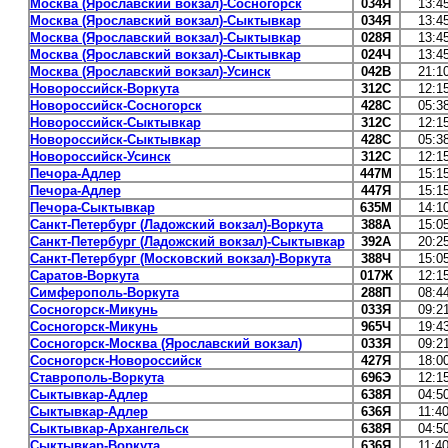
Москва (Ярославский вокзал)-Сосногорск
034Я
13:4
Москва (Ярославский вокзал)-Сыктывкар
034Я
13:4
Москва (Ярославский вокзал)-Сыктывкар
028Я
13:4
Москва (Ярославский вокзал)-Сыктывкар
024Ч
13:4
Москва (Ярославский вокзал)-Усинск
042В
21:1
Новороссийск-Воркута
312С
12:1
Новороссийск-Сосногорск
428С
05:3
Новороссийск-Сыктывкар
312С
12:1
Новороссийск-Сыктывкар
428С
05:3
Новороссийск-Усинск
312С
12:1
Печора-Адлер
447М
15:1
Печора-Адлер
447Я
15:1
Печора-Сыктывкар
635М
14:1
Санкт-Петербург (Ладожский вокзал)-Воркута
388А
15:0
Санкт-Петербург (Ладожский вокзал)-Сыктывкар
392А
20:2
Санкт-Петербург (Московский вокзал)-Воркута
388Ч
15:0
Саратов-Воркута
017Ж
12:1
Симферополь-Воркута
288П
08:4
Сосногорск-Микунь
033Я
09:2
Сосногорск-Микунь
965Ч
19:4
Сосногорск-Москва (Ярославский вокзал)
033Я
09:2
Сосногорск-Новороссийск
427Я
18:0
Ставрополь-Воркута
696Э
12:1
Сыктывкар-Адлер
638Я
04:5
Сыктывкар-Адлер
636Я
11:4
Сыктывкар-Архангельск
638Я
04:5
Сыктывкар-Воркута
636Я
11:4