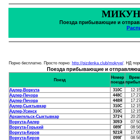
МИКУН
Поезда прибывающие и отправл
Расп
Порно бесплатно. Просто порно:
http://pizdenka.club/mokrye/
. НД пор
Поезда прибывающие и отправляющи
Номер
Врем
Поезд
поезда
прибы
Адлер-Воркута
310С
12:1
Адлер-Печора
448С
17:2
Адлер-Печора
448Я
17:2
Адлер-Сыктывкар
310С
12:1
Адлер-Усинск
310С
12:1
Архангельск-Сыктывкар
371Ч
20:2
Воркута-Адлер
309Э
07:5
Воркута-Горький
089Г
08:5
Воркута-Киров
921Я
17:0
Воркута-Киров
099Г
08:5