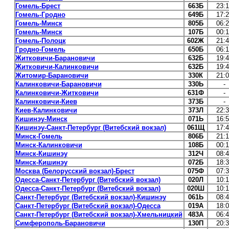
Гомель-Брест
663Б
23:
Гомель-Гродно
649Б
17:
Гомель-Минск
805Б
06:
Гомель-Минск
107Б
00:
Гомель-Полоцк
602Ж
21:
Гродно-Гомель
650Б
06:
Житковичи-Барановичи
632Б
19:
Житковичи-Калинковичи
632Б
19:
Житомир-Барановичи
330К
21:
Калинковичи-Барановичи
330Ь
-
Калинковичи-Житковичи
631Ф
-
Калинковичи-Киев
373Б
-
Киев-Калинковичи
373Л
22:
Кишинэу-Минск
071Ь
16:
Кишинэу-Санкт-Петербург (Витебский вокзал)
061Щ
17:
Минск-Гомель
806Б
21:
Минск-Калинковичи
108Б
00:
Минск-Кишинэу
312Ч
08:
Минск-Кишинэу
072Б
18:
Москва (Белорусский вокзал)-Брест
075Ф
07:
Одесса-Санкт-Петербург (Витебский вокзал)
020Л
10:
Одесса-Санкт-Петербург (Витебский вокзал)
020Ш
10:
Санкт-Петербург (Витебский вокзал)-Кишинэу
061Ь
08:
Санкт-Петербург (Витебский вокзал)-Одесса
019А
18:
Санкт-Петербург (Витебский вокзал)-Хмельницкий
483А
06:
Симферополь-Барановичи
130П
20: