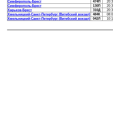
Симферополь-Брест
474П
20:
Симферополь-Брест
130П
20:
Харьков-Брест
310Д
20:
Хмельницкий-Санкт-Петербург (Витебский вокзал)
484К
08:
Хмельницкий-Санкт-Петербург (Витебский вокзал)
042Л
10: