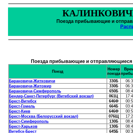
КАЛИНКОВИЧИ
Поезда прибывающие и отправл
Расп
Поезда прибывающие и отправляющиеся и
Номер
Вре
Поезд
поезда
прибы
Барановичи-Житковичи
330Б
06:
Барановичи-Житомир
330Б
06:
Барановичи-Симферополь
650Б
08:
Бендер-Санкт-Петербург (Витебский вокзал)
061Ц
17:
Брест-Витебск
646Ф
00:
Брест-Гомель
664Б
03:
Брест-Киев
646Ф
00:
Брест-Москва (Белорусский вокзал)
076Щ
17:
Брест-Симферополь
130Б
08:
Брест-Харьков
130Б
08:
Витебск-Брест
645Б
00: