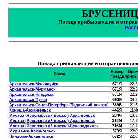
БРУСЕНИЦ
Поезда прибывающие и отправл
Расп
Поезда прибывающие и отправляющиеся
Номер
Вре
Поезд
поезда
прибы
Архангельск-Малошуйка
671Я
22:2
Архангельск-Мурманск
671Я
22:2
Архангельск-Няндома
671Я
22:2
Архангельск-Пукса
693Я
08:1
Архангельск-Санкт-Петербург (Ладожский вокзал)
389В
21:5
Коноша-Архангельск
446Я
11:4
Москва (Ярославский вокзал)-Архангельск
234Ч
18:3
Москва (Ярославский вокзал)-Архангельск
318М
17:1
Москва (Ярославский вокзал)-Северодвинск
316М
17:1
Мурманск-Архангельск
373Я
22:0
Няндома-Архангельск
672Я
22:0