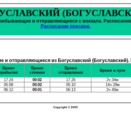
УСЛАВСКИЙ (БОГУСЛАВСК
рибывающие и отправляющиеся с вокзала. Расписание
Расписание поездов.
 и отправляющиеся из Богуславский (Богуславский). 
Время
Время
Время
Время в пути
прибытия
стоянки
отправления
17:24
00:02
17:26
2ч 34м
05:08
00:02
05:10
14ч 29м
06:12
00:01
06:13
2ч 40м
Copyright © 2005