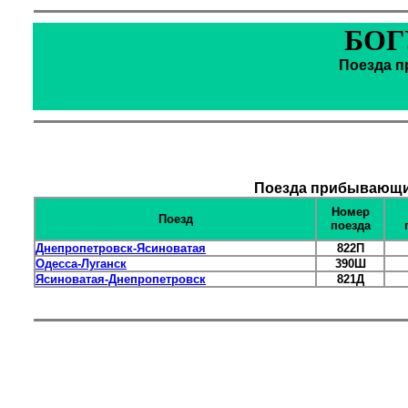
БОГ
Поезда п
Поезда прибывающие
Номер
Поезд
поезда
Днепропетровск-Ясиноватая
822П
Одесса-Луганск
390Ш
Ясиноватая-Днепропетровск
821Д